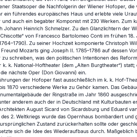
die Wiener Staatsoper die Nachfolgerin der Wiener Hofoper, 
 ein führendes europäisches Haus und erlebte viele Urauf
er und auch ein begabter Komponist mit 230 Werken. Zum k
lich Johann Heinrich Schmelzer. Zu den Glanzlichtern der 
Chiscotte“ von Francesco Bartolomeo Conti im frühen 18. 
1764–1790). Zu seiner Hochzeit komponierte Christoph Will
d Freund Mozarts ging Joseph II. 1785–1786 auf dessen Vor
r zu schreiben, was den politischen Intentionen des Refor
k. k. National-Hoftheater (dem „Alten Burgtheater“) statt
 die nächste Oper (Don Giovanni) ein.
hrungen der Hofoper fast ausschließlich im k. k. Hof-Thea
bis 1870 verschiedene Werke zu Gehör kamen. Das Gebäud
Monumentalgebäude der Ringstraße im Jahr 1860 ausgeschr
, unter anderem auch der in Deutschland mit Kulturbauten e
rchitekten August Sicard von Sicardsburg und Eduard van 
 des 2. Weltkriegs wurde das Opernhaus bombardiert und ge
 ursprünglichen Zustand zurückerhalten sollte oder geschle
setzte sich die Idee des Wiederaufbaus durch. Maßgeblich b