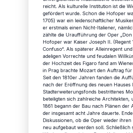
reicht. Als kulturelle Institution ist 
gefördert wurde. Schon die Hofoper war
1705) war ein leidenschaftlicher Musik
er erstmals einen Nicht-Italiener, näm
zählte die Uraufführung der Oper „Don 
Hofoper war Kaiser Joseph II. (Regent 
Confuso“. Als späterer Alleinregent un
adeligen Vorrechte und feudalen Willkü
der Hochzeit des Figaro fand am Wiener 
in Prag brachte Mozart den Auftrag für
Seit den 1810er Jahren fanden die Auffü
nach der Eröffnung des neuen Hauses 
Stadterweiterungsfonds bestrittenes 
beteiligten sich zahlreiche Architekten
1861 begann der Bau nach Plänen der A
der insgesamt acht Jahre dauerte. Ende
Diskussionen, ob die Oper wieder ihren
neu aufgebaut werden soll. Schließlich 