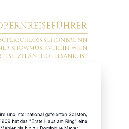
O
PERNREISEFÜHRER
SOPER
SCHLOSS SCHÖNBRUNN
NNER SHOW
MUSIKVEREIN WIEN
RTE
SITZPLÄNE
HOTELS
ANREISE
 und international gefeierten Solisten,
1869 hat das "Erste Haus am Ring" eine
v Mahler bis hin zu Dominique Meyer