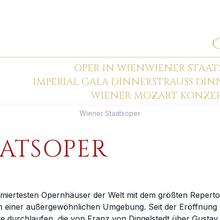
OPER IN WIEN
WIENER STAAT
IMPERIAL GALA DINNER
STRAUSS DI
WIENER MOZART KONZE
Wiener Staatsoper
AATSOPER
miertesten Opernhäuser der Welt mit dem größten Repertoire
in einer außergewöhnlichen Umgebung. Seit der Eröffnung 
te durchlaufen, die von Franz von Dingelstedt über Gusta