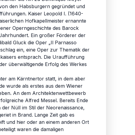
die von den Habsburgern gegründet und
führungen. Kaiser Leopold I. (1640-
aiserlichen Hofkapellmeister ernannte
Wiener Operngeschichte des Barock
Jahrhundert. Ein großer Förderer der
ibald Gluck die Oper „Il Parnasso
schlag ein, eine Oper zur Thematik der
mkaisers entsprach. Die Uraufführung
; der überwältigende Erfolg des Werkes
ter am Kärntnertor statt, in dem aber
e wurde als erstes aus dem Wiener
ieben. An dem Architektenwettbewerb
rfolgreiche Alfred Messel. Bereits Ende
der Nüll im Stil der Neorenaissance,
riet in Brand. Lange Zeit gab es
ift und hier oder an einem anderen Ort
eteiligt waren die damaligen