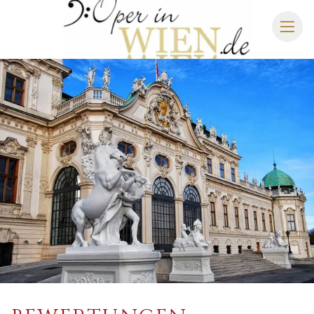
OPER IN WIEN
WIENER STAATSOPER
SCHLOSS SCHÖNBRUNN
IMPERIAL GALA DINNER
STRAUSS DINNER SHOW