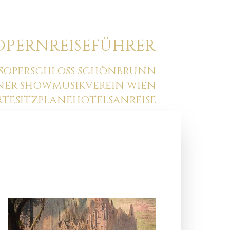
O
PERNREISEFÜHRER
SOPER
SCHLOSS SCHÖNBRUNN
NNER SHOW
MUSIKVEREIN WIEN
RTE
SITZPLÄNE
HOTELS
ANREISE