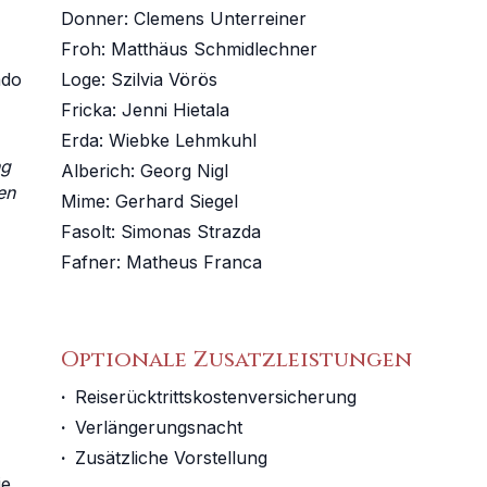
Donner
:
Clemens Unterreiner
Froh
:
Matthäus Schmidlechner
ado
Loge
:
Szilvia Vörös
Fricka
:
Jenni Hietala
Erda
:
Wiebke Lehmkuhl
ng
Alberich
:
Georg Nigl
en
Mime
:
Gerhard Siegel
Fasolt
:
Simonas Strazda
Fafner
:
Matheus Franca
Optionale Zusatzleistungen
·
Reiserücktrittskostenversicherung
·
Verlängerungsnacht
·
Zusätzliche Vorstellung
ie