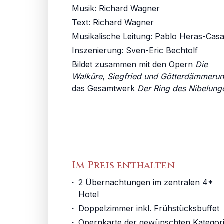
Musik:
Richard Wagner
Text
:
Richard Wagner
Musikalische Leitung
:
Pablo Heras-Cas
Inszenierung
:
Sven-Eric Bechtolf
Bildet zusammen mit den Opern
Die
Walküre
,
Siegfried und Götterdämmeru
das Gesamtwerk
Der Ring des Nibelung
Im Preis enthalten
·
2 Übernachtungen im zentralen 4* 
Hotel
·
Doppelzimmer inkl. Frühstücksbuffet
·
Opernkarte der gewünschten Kategor