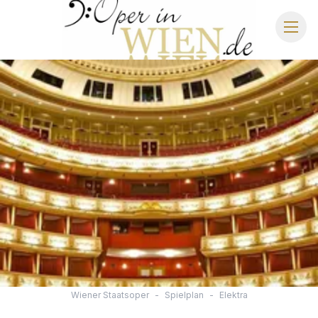
OPER IN WIEN
WIENER STAATSOPER
SCHLOSS SCHÖNBRUNN
IMPERIAL GALA DINNER
STRAUSS DINNER SHOW
Wiener Staatsoper
-
Spielplan
-
Elektra