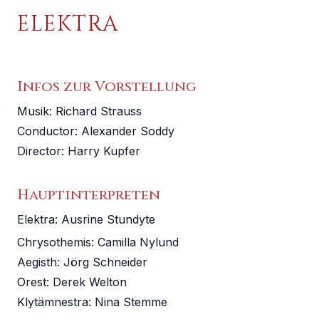
MUSIKVEREIN WIEN
ELEKTRA
WIENER MOZART KONZERTE
Infos zur Vorstellung
SITZPLÄNE
HOTELS
Musik:
Richard Strauss
Conductor
:
Alexander Soddy
ANREISE
Director
:
Harry Kupfer
Hauptinterpreten
Elektra
:
Ausrine Stundyte
Chrysothemis
:
Camilla Nylund
Aegisth
:
Jörg Schneider
Orest
:
Derek Welton
Klytämnestra
:
Nina Stemme