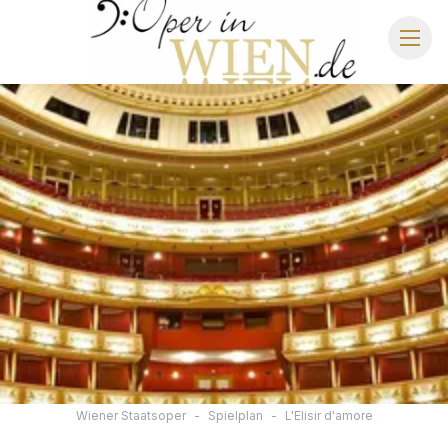
OPER IN WIEN
WIENER STAATSOPER
SCHLOSS SCHÖNBRUNN
IMPERIAL GALA DINNER
STRAUSS DINNER SHOW
Wiener Staatsoper
-
Spielplan
-
L'Elisir d'amore