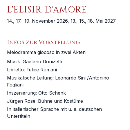
MUSIKVEREIN WIEN
L'ELISIR D'AMORE
WIENER MOZART KONZERTE
14., 17., 19. November 2026, 13., 15., 18. Mai 2027
SITZPLÄNE
HOTELS
Infos zur Vorstellung
Melodramma giocoso in zwei Akten
ANREISE
Musik:
Gaetano Donizetti
Libretto
:
Felice Romani
Musikalische Leitung
:
Leonardo Sini /Antonino
Fogliani
Inszenierung
:
Otto Schenk
Jürgen Rose
:
Bühne und Kostüme
In italienischer Sprache mit u. a. deutschen
Untertiteln