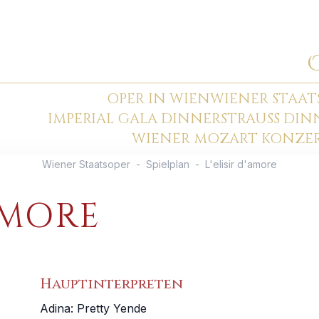
OPER IN WIEN
WIENER STAAT
IMPERIAL GALA DINNER
STRAUSS DI
WIENER MOZART KONZE
Wiener Staatsoper
-
Spielplan
-
L'elisir d'amore
'AMORE
Hauptinterpreten
Adina
:
Pretty Yende