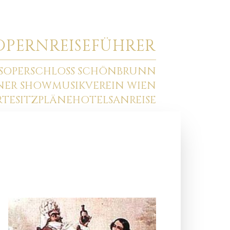
O
PERNREISEFÜHRER
SOPER
SCHLOSS SCHÖNBRUNN
NNER SHOW
MUSIKVEREIN WIEN
RTE
SITZPLÄNE
HOTELS
ANREISE