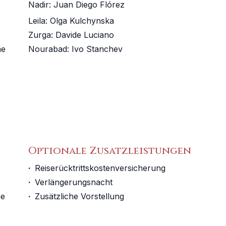
Nadir
:
Juan Diego Flórez
Leila
:
Olga Kulchynska
Zurga
:
Davide Luciano
me
Nourabad
:
Ivo Stanchev
Optionale Zusatzleistungen
·
Reiserücktrittskostenversicherung
·
Verlängerungsnacht
ie
·
Zusätzliche Vorstellung