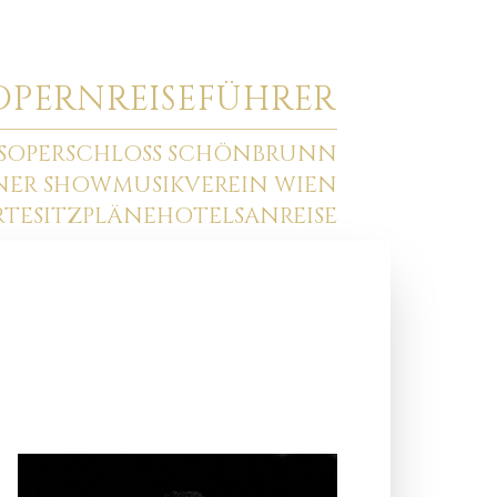
O
PERNREISEFÜHRER
SOPER
SCHLOSS SCHÖNBRUNN
NNER SHOW
MUSIKVEREIN WIEN
RTE
SITZPLÄNE
HOTELS
ANREISE