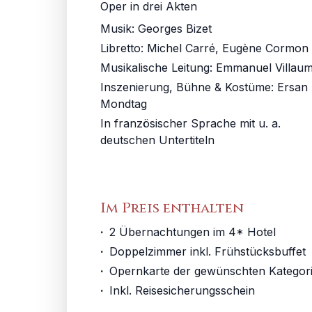
Oper in drei Akten
Musik:
Georges Bizet
Libretto
:
Michel Carré, Eugène Cormon
Musikalische Leitung
:
Emmanuel Villau
Inszenierung, Bühne & Kostüme
:
Ersan
Mondtag
In französischer Sprache mit u. a.
deutschen Untertiteln
Im Preis enthalten
·
2 Übernachtungen im 4* Hotel
·
Doppelzimmer inkl. Frühstücksbuffet
·
Opernkarte der gewünschten Kategor
·
Inkl. Reisesicherungsschein