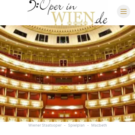
OPER IN WIEN
WIENER STAATSOPER
SCHLOSS SCHÖNBRUNN
IMPERIAL GALA DINNER
STRAUSS DINNER SHOW
Wiener Staatsoper
-
Spielplan
-
Macbeth