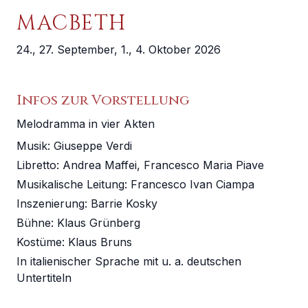
MUSIKVEREIN WIEN
MACBETH
WIENER MOZART KONZERTE
24., 27. September, 1., 4. Oktober 2026
SITZPLÄNE
HOTELS
Infos zur Vorstellung
Melodramma in vier Akten
ANREISE
Musik:
Giuseppe Verdi
Libretto
:
Andrea Maffei, Francesco Maria Piave
Musikalische Leitung
:
Francesco Ivan Ciampa
Inszenierung
:
Barrie Kosky
Bühne
:
Klaus Grünberg
Kostüme
:
Klaus Bruns
In italienischer Sprache mit u. a. deutschen
Untertiteln