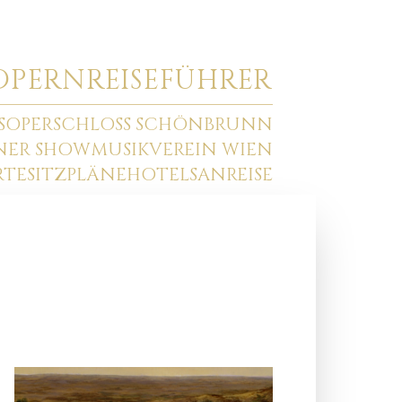
O
PERNREISEFÜHRER
SOPER
SCHLOSS SCHÖNBRUNN
NNER SHOW
MUSIKVEREIN WIEN
RTE
SITZPLÄNE
HOTELS
ANREISE