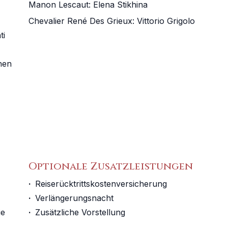
Manon Lescaut
:
Elena Stikhina
Chevalier René Des Grieux
:
Vittorio Grigolo
ti
chen
Optionale Zusatzleistungen
·
Reiserücktrittskostenversicherung
·
Verlängerungsnacht
ie
·
Zusätzliche Vorstellung