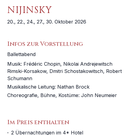
MUSIKVEREIN WIEN
NIJINSKY
WIENER MOZART KONZERTE
20., 22., 24., 27., 30. Oktober 2026
SITZPLÄNE
HOTELS
Infos zur Vorstellung
Ballettabend
ANREISE
Musik:
Frédéric Chopin
,
Nikolai Andrejewitsch
Rimski-Korsakow
,
Dmitri Schostakowitsch
,
Robert
Schumann
Musikalische Leitung
:
Nathan Brock
Choreografie, Bühne, Kostüme
:
John Neumeier
Im Preis enthalten
·
2 Übernachtungen im 4* Hotel