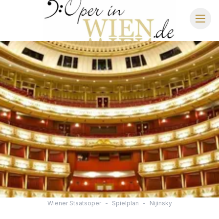
OPER IN WIEN
WIENER STAATSOPER
SCHLOSS SCHÖNBRUNN
IMPERIAL GALA DINNER
STRAUSS DINNER SHOW
Wiener Staatsoper
-
Spielplan
-
Nijinsky