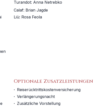
Turandot
:
Anna Netrebko
Calaf
:
Brian Jagde
i
Liù
:
Rosa Feola
chen
Optionale Zusatzleistungen
·
Reiserücktrittskostenversicherung
·
Verlängerungsnacht
ie
·
Zusätzliche Vorstellung