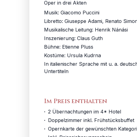
Oper in drei Akten
Musik:
Giacomo Puccini
Libretto
:
Giuseppe Adami, Renato Simon
Musikalische Leitung
:
Henrik Nánási
Inszenierung
:
Claus Guth
Bühne
:
Etienne Pluss
Kostüme
:
Ursula Kudrna
In italienischer Sprache mit u. a. deuts
Untertiteln
Im Preis enthalten
·
2 Übernachtungen im 4* Hotel
·
Doppelzimmer inkl. Frühstücksbuffet
·
Opernkarte der gewünschten Kategor